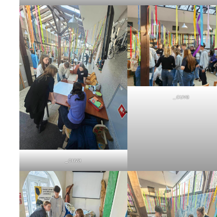
_cuva
_cuva