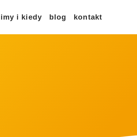
imy i kiedy
blog
kontakt