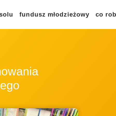
solu
fundusz młodzieżowy
co rob
nowania
nego