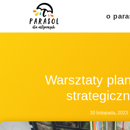
o para
Warsztaty pla
strategicz
30 listopada, 2023